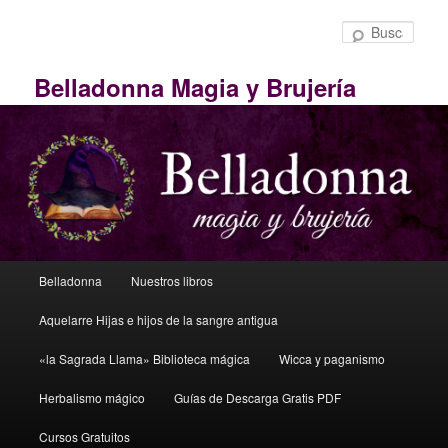
Ir
Ir
al
al
Busc
contenido
contenido
principal
principal
Belladonna Magia y Brujería
Menú
Belladonna
Nuestros libros
principal
Aquelarre Hijas e hijos de la sangre antigua
«la Sagrada Llama» Biblioteca mágica
Wicca y paganismo
Herbalismo mágico
Guías de Descarga Gratis PDF
Cursos Gratuitos