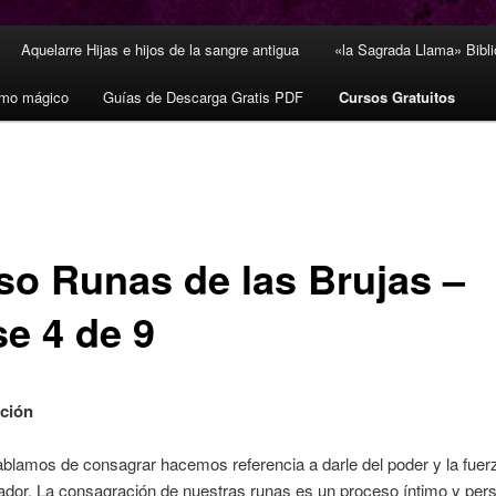
Aquelarre Hijas e hijos de la sangre antigua
«la Sagrada Llama» Bibl
smo mágico
Guías de Descarga Gratis PDF
Cursos Gratuitos
so Runas de las Brujas –
se 4 de 9
ción
lamos de consagrar hacemos referencia a darle del poder y la fuerz
ador. La consagración de nuestras runas es un proceso íntimo y pers