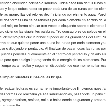
cender, encender incienso o sahúmo. Ubica cada una de tus runas en
ulo y lo que debes hacer es pasar cada una de las runas por los ele
de las manecillas del reloj es decir iniciando por elemento agua. Pue
de dos formas una es pasándolas por cada elemento en sentido de l
 del reloj de forma circular tres veces o dibujando sobre el elemento
ulo diciendo las siguientes palabras: “Yo consagro estos polvos en e
l elemento para que le brinde el poder de los guardianes del aire” P
forma en que quieres pasar una a una las runas por cada elemento ya
ular o dibujando el pentaculo. Al finalizar de pasar todas las runas por
puedes ponerlas nuevamente en el centro del pentaculo y dejarlo allí
nte para que se siga impregnando de la energía de los elementos. P
 tiempo para meditar y seguir en disposición de ese momento tan esp
 limpiar nuestras runas de las brujas
e realizar lecturas es sumamente importante que limpiemos nuestra
rias formas de realizarla ya sea sahumándolas, pasándole un paño 
, agregar hierbas, resinas, sal a la bolsa donde se guardan y prepar
 para ese fin.