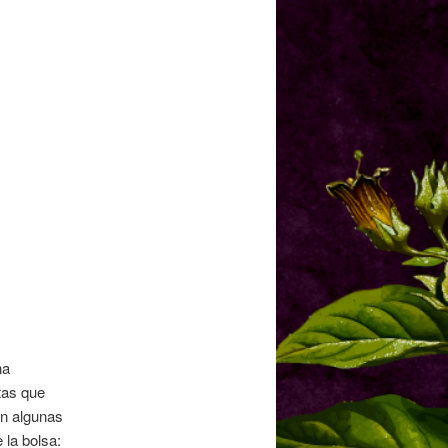
na
tas que
on algunas
 la bolsa: