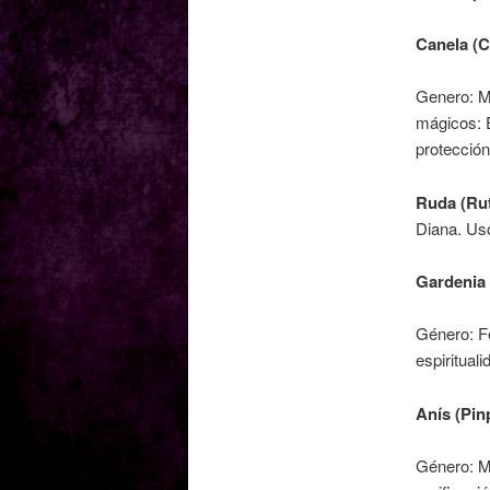
Canela (
Genero: M
mágicos: E
protección
Ruda (Ru
Diana. Uso
Gardenia 
Género: F
espirituali
Anís (Pin
Género: Ma