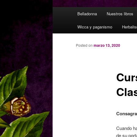
M
Belladonna
Nuestros libros
e
n
Wicca y paganismo
Herbali
ú
p
Posted on
marzo 13, 2020
r
i
n
c
Cur
i
p
Cla
a
l
Consagra
Cuando hab
de su port