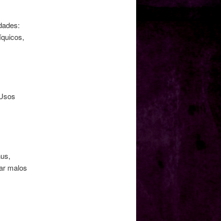
dades:
íquicos,
 Usos
nus,
jar malos