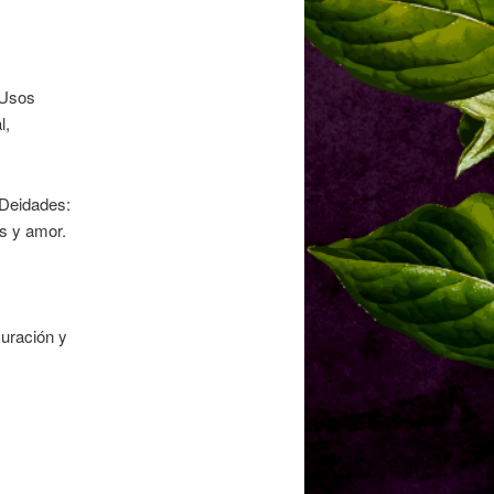
 Usos
l,
 Deidades:
s y amor.
uración y