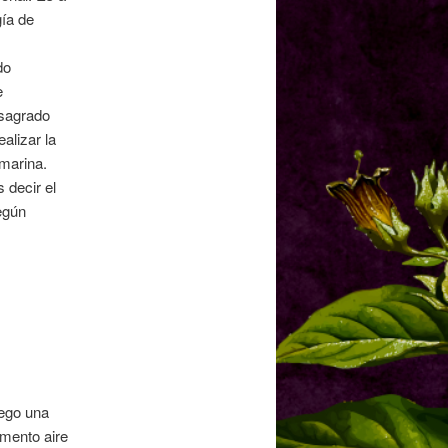
n
gía de
t
r
do
a
e
d
 sagrado
a
alizar la
s
marina.
 decir el
según
uego una
emento aire