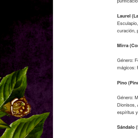
purificació
Laurel (L
Esculapio,
curación, 
Mirra (C
Género: F
mágicos: P
Pino (Pin
Género: Ma
Dionisos, 
espíritus y
Sándalo 