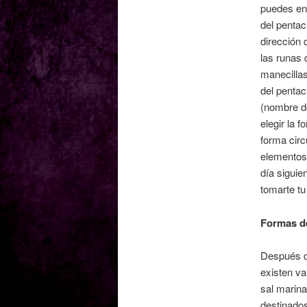
puedes en
del pentac
dirección 
las runas 
manecillas
del pentac
(nombre de
elegir la 
forma circ
elementos 
día siguie
tomarte tu
Formas de
Después d
existen va
sal marina
destinados