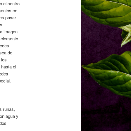
 el centro
mentos en
des pasar
as
 la imagen
l elemento
uedes
 sea de
 los
 hasta el
uedes
ecial.
s runas,
con agua y
ados