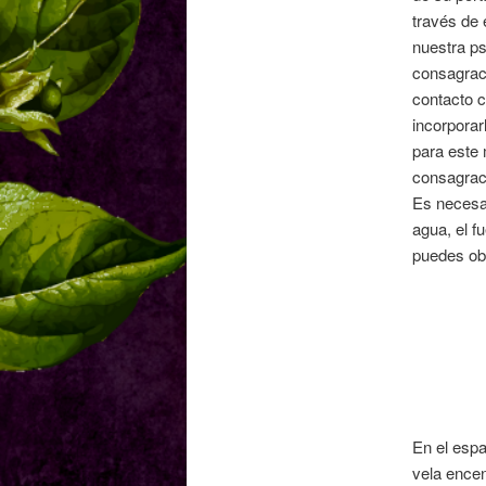
través de 
nuestra ps
consagraci
contacto c
incorporar
para este 
consagraci
Es necesar
agua, el f
puedes ob
En el espa
vela encen