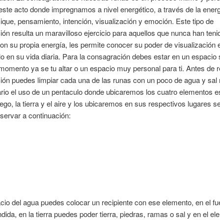
este acto donde impregnamos a nivel energético, a través de la ener
ique, pensamiento, intención, visualización y emoción. Este tipo de
ón resulta un maravilloso ejercicio para aquellos que nunca han teni
on su propia energía, les permite conocer su poder de visualización 
lo en su vida diaria. Para la consagración debes estar en un espacio
momento ya se tu altar o un espacio muy personal para ti. Antes de re
ón puedes limpiar cada una de las runas con un poco de agua y sal 
io el uso de un pentaculo donde ubicaremos los cuatro elementos es
uego, la tierra y el aire y los ubicaremos en sus respectivos lugares 
servar a continuación:
cio del agua puedes colocar un recipiente con ese elemento, en el f
dida, en la tierra puedes poder tierra, piedras, ramas o sal y en el el