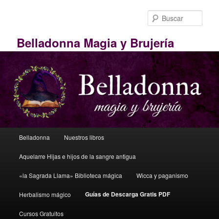
Ir
al
Busc
contenido
principal
Belladonna Magia y Brujería
M
Belladonna
Nuestros libros
e
n
Aquelarre Hijas e hijos de la sangre antigua
ú
p
«la Sagrada Llama» Biblioteca mágica
Wicca y paganismo
r
i
Guías de Descarga Gratis PDF
Herbalismo mágico
n
Cursos Gratuitos
c