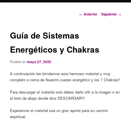
i
p
N
←
Anterior
Siguiente
→
a
a
l
v
e
Guía de Sistemas
g
a
Energéticos y Chakras
c
i
Posted on
mayo 27, 2020
ó
n
A continuación les brindamos este hermoso material y muy
d
completo a cerca de Nuestro cuerpo energético y los 7 Chakras!!
e
e
Para descargar el material solo debes darle clik a la imagen o en
n
el boto de abajo donde dice DESCARGAR!!!
t
r
Esperamos el material sea un gran aporte para su camino
a
espiritual.
d
a
s