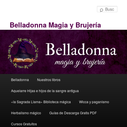
Ir
Ir
al
al
Busc
contenido
contenido
principal
principal
Belladonna Magia y Brujería
Menú
Belladonna
Nuestros libros
principal
Aquelarre Hijas e hijos de la sangre antigua
«la Sagrada Llama» Biblioteca mágica
Wicca y paganismo
Herbalismo mágico
Guías de Descarga Gratis PDF
Cursos Gratuitos