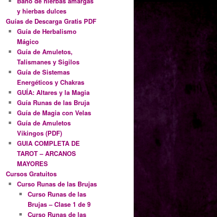
Baño de hierbas amargas
y hierbas dulces
Guías de Descarga Gratis PDF
Guía de Herbalismo
Mágico
Guía de Amuletos,
Talismanes y Sigilos
Guía de Sistemas
Energéticos y Chakras
GUÍA: Altares y la Magia
Guía Runas de las Bruja
Guía de Magia con Velas
Guía de Amuletos
Vikingos (PDF)
GUIA COMPLETA DE
TAROT – ARCANOS
MAYORES
Cursos Gratuitos
Curso Runas de las Brujas
Curso Runas de las
Brujas – Clase 1 de 9
Curso Runas de las