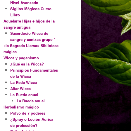
Nivel Avanzado
Sigilos Mágicos Curso-
Libro
Aquelarre Hijas e hijos de la
sangre antigua
Sacerdocio Wicca de
sangre y cenizas grupo 1
«la Sagrada Llama» Biblioteca
mágica
Wicca y paganismo
¿Qué es la Wicca?
Principios Fundamentales
de la Wicca
La Rede Wicca
Altar Wicca
La Rueda anual
La Rueda anual
Herbalismo mágico
Polvo de 7 poderes
¿Spray o Loción Áurica
de protección?