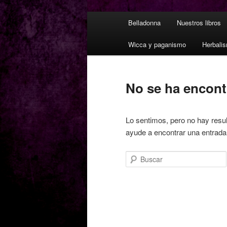
M
Belladonna
Nuestros libros
e
n
Wicca y paganismo
Herbali
ú
p
r
No se ha encon
i
n
c
Lo sentimos, pero no hay resul
i
ayude a encontrar una entrada
p
a
Buscar
l