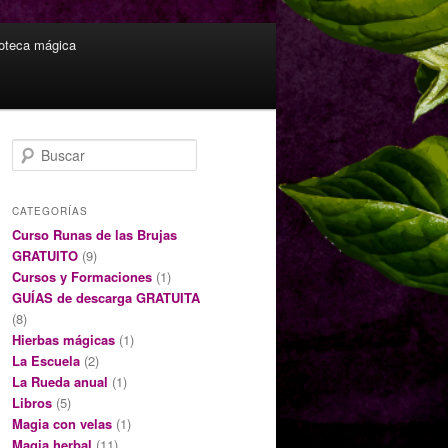
ioteca mágica
B
u
s
c
CATEGORÍAS
a
Curso Runas de las Brujas
r
GRATUITO
(9)
Cursos y Formaciones
(1)
GUÍAS de descarga GRATUITA
(8)
Hierbas mágicas
(1)
La Escuela
(2)
La Rueda anual
(1)
Libros
(5)
Magia con velas
(1)
Magia herbal
(11)