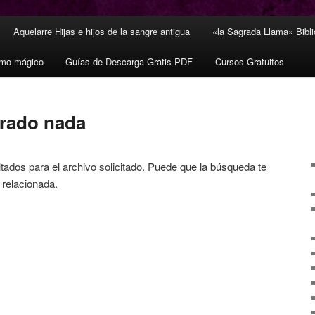
Aquelarre Hijas e hijos de la sangre antigua
«la Sagrada Llama» Bibl
smo mágico
Guías de Descarga Gratis PDF
Cursos Gratuitos
trado nada
tados para el archivo solicitado. Puede que la búsqueda te
 relacionada.