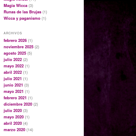
Magia Wicca
(3)
Runas de las Brujas
(1)
Wicca y paganismo
(1)
ARCHIVOS
febrero 2026
(1)
noviembre 2025
(2)
agosto 2025
(5)
julio 2022
(2)
mayo 2022
(1)
abril 2022
(1)
julio 2021
(1)
junio 2021
(3)
mayo 2021
(1)
febrero 2021
(1)
diciembre 2020
(2)
julio 2020
(3)
mayo 2020
(1)
abril 2020
(4)
marzo 2020
(14)