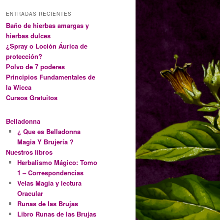
ENTRADAS RECIENTES
Baño de hierbas amargas y
hierbas dulces
¿Spray o Loción Áurica de
protección?
Polvo de 7 poderes
Principios Fundamentales de
la Wicca
Cursos Gratuitos
Belladonna
¿ Que es Belladonna
Magia Y Brujería ?
Nuestros libros
Herbalismo Mágico: Tomo
1 – Correspondencias
Velas Magia y lectura
Oracular
Runas de las Brujas
Libro Runas de las Brujas