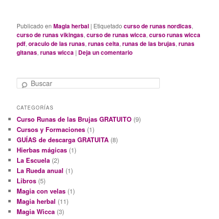
Publicado en
Magia herbal
|
Etiquetado
curso de runas nordicas
,
curso de runas vikingas
,
curso de runas wicca
,
curso runas wicca
pdf
,
oraculo de las runas
,
runas celta
,
runas de las brujas
,
runas
gitanas
,
runas wicca
|
Deja un comentario
B
u
s
CATEGORÍAS
c
Curso Runas de las Brujas GRATUITO
(9)
a
r
Cursos y Formaciones
(1)
GUÍAS de descarga GRATUITA
(8)
Hierbas mágicas
(1)
La Escuela
(2)
La Rueda anual
(1)
Libros
(5)
Magia con velas
(1)
Magia herbal
(11)
Magia Wicca
(3)