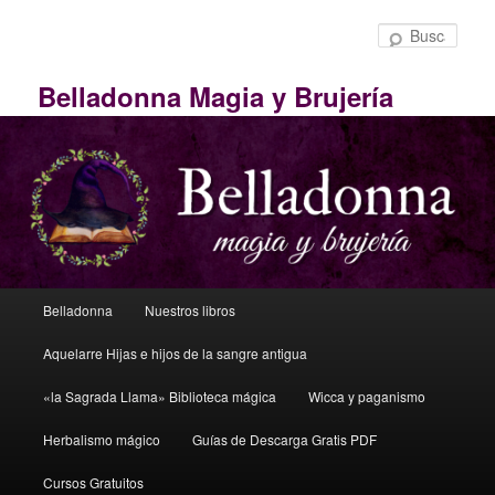
Ir
Ir
al
al
Busc
contenido
contenido
principal
secundario
Belladonna Magia y Brujería
Menú
Belladonna
Nuestros libros
principal
Aquelarre Hijas e hijos de la sangre antigua
«la Sagrada Llama» Biblioteca mágica
Wicca y paganismo
Herbalismo mágico
Guías de Descarga Gratis PDF
Cursos Gratuitos