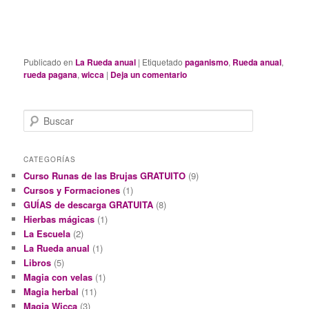
Publicado en
La Rueda anual
|
Etiquetado
paganismo
,
Rueda anual
,
rueda pagana
,
wicca
|
Deja un comentario
B
u
s
c
CATEGORÍAS
a
Curso Runas de las Brujas GRATUITO
(9)
r
Cursos y Formaciones
(1)
GUÍAS de descarga GRATUITA
(8)
Hierbas mágicas
(1)
La Escuela
(2)
La Rueda anual
(1)
Libros
(5)
Magia con velas
(1)
Magia herbal
(11)
Magia Wicca
(3)