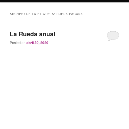
i
p
ARCHIVO DE LA ETIQUETA:
RUEDA PAGANA
a
l
La Rueda anual
Posted on
abril 30, 2020