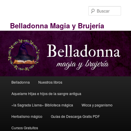
Ir
Ir
al
al
Busc
contenido
contenido
principal
secundario
Belladonna Magia y Brujería
M
Belladonna
Nuestros libros
e
n
Aquelarre Hijas e hijos de la sangre antigua
ú
p
«la Sagrada Llama» Biblioteca mágica
Wicca y paganismo
r
i
Herbalismo mágico
Guías de Descarga Gratis PDF
n
Cursos Gratuitos
c